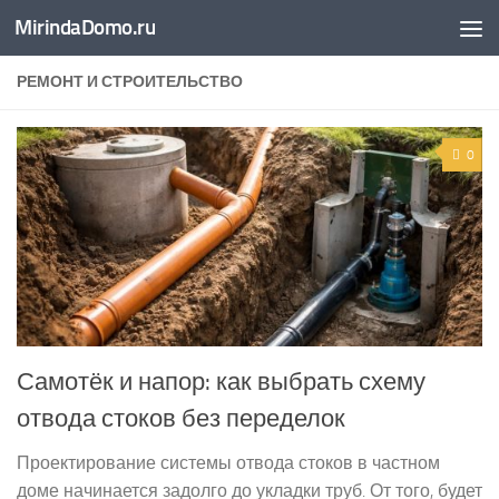
MirindaDomo.ru
Перейти к содержимому
РЕМОНТ И СТРОИТЕЛЬСТВО
0
Самотёк и напор: как выбрать схему
отвода стоков без переделок
Проектирование системы отвода стоков в частном
доме начинается задолго до укладки труб. От того, будет