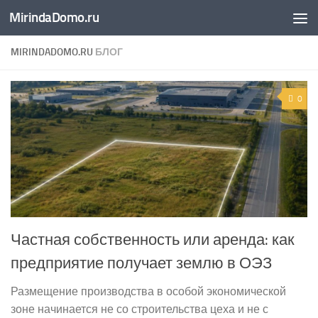
MirindaDomo.ru
Перейти к содержимому
MIRINDADOMO.RU
БЛОГ
0
Частная собственность или аренда: как
предприятие получает землю в ОЭЗ
Размещение производства в особой экономической
зоне начинается не со строительства цеха и не с