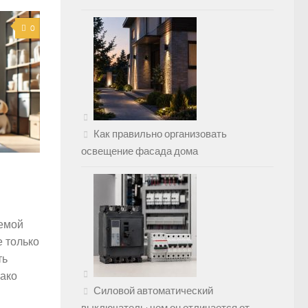
0
Как правильно организовать
освещение фасада дома
лемой
е только
ть
нако
Силовой автоматический