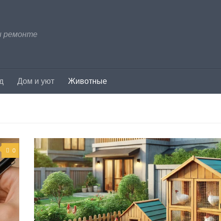
и ремонте
д
Дом и уют
Животные
0