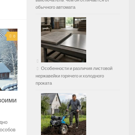
выключатель: чем он отличается от
обычного автомата
0
Особенности и различия листовой
нержавейки горячего и холодного
проката
воими
удно
пособов