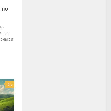
 по
го
оль в
ярных и
0