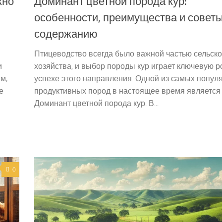
жно
Доминант цветной порода кур:
особенности, преимущества и советы
содержанию
Птицеводство всегда было важной частью сельско
и
хозяйства, и выбор породы кур играет ключевую р
м,
успехе этого направления. Одной из самых попул
е
продуктивных пород в настоящее время является
Доминант цветной порода кур. В...
0