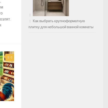
,
им
го
озлят.
Как выбрать крупноформатную
и
плитку для небольшой ванной комнаты
0