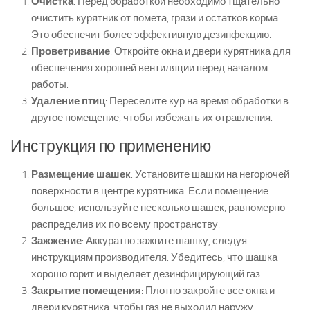
Очистка
: Перед обработкой необходимо тщательно
очистить курятник от помета, грязи и остатков корма.
Это обеспечит более эффективную дезинфекцию.
Проветривание
: Откройте окна и двери курятника для
обеспечения хорошей вентиляции перед началом
работы.
Удаление птиц
: Переселите кур на время обработки в
другое помещение, чтобы избежать их отравления.
Инструкция по применению
Размещение шашек
: Установите шашки на негорючей
поверхности в центре курятника. Если помещение
большое, используйте несколько шашек, равномерно
распределив их по всему пространству.
Зажжение
: Аккуратно зажгите шашку, следуя
инструкциям производителя. Убедитесь, что шашка
хорошо горит и выделяет дезинфицирующий газ.
Закрытие помещения
: Плотно закройте все окна и
двери курятника, чтобы газ не выходил наружу.