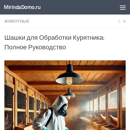
MirindaDomo.ru
Перейти к содержимому
ЖИВОТНЫЕ
0
Шашки для Обработки Курятника:
Полное Руководство