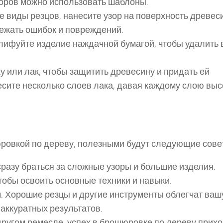
зоров можно использовать шаблоны.
е виды резцов, нанесите узор на поверхность древес
бежать ошибок и повреждений.
лифуйте изделие наждачной бумагой, чтобы удалить 
у или лак, чтобы защитить древесину и придать ей
сите несколько слоев лака, давая каждому слою выс
юровкой по дереву, полезными будут следующие сове
 сразу браться за сложные узоры и большие изделия.
тобы освоить основные техники и навыки.
ы
. Хорошие резцы и другие инструменты облегчат ваш
 аккуратных результатов.
 другом ремесле, успех в брошюровке по дереву прихо