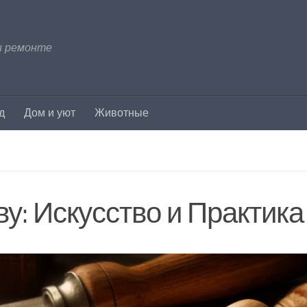
и ремонте
д
Дом и уют
Животные
у: Искусство и Практика