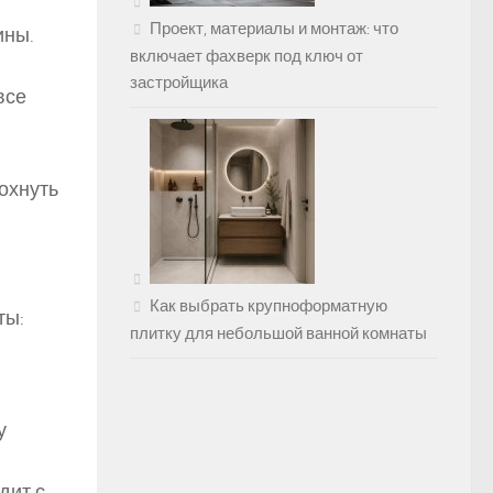
Проект, материалы и монтаж: что
ины.
включает фахверк под ключ от
застройщика
все
охнуть
Как выбрать крупноформатную
ты:
плитку для небольшой ванной комнаты
у
дит с