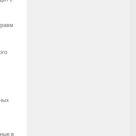
травм.
ого
ьных
нные в