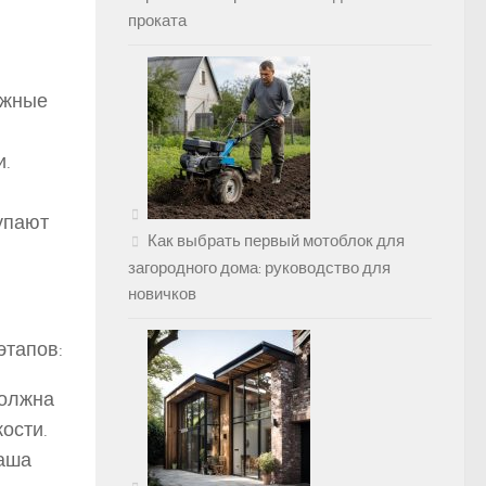
проката
ожные
и.
упают
Как выбрать первый мотоблок для
загородного дома: руководство для
новичков
этапов:
должна
ости.
даша