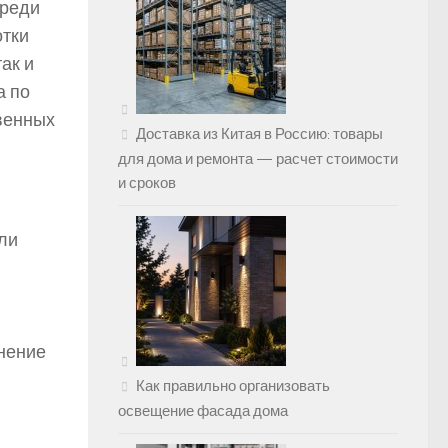
среди
отки
ак и
а по
твенных
Доставка из Китая в Россию: товары
для дома и ремонта — расчет стоимости
и сроков
ли
анение
Как правильно организовать
освещение фасада дома