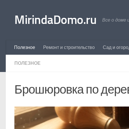
Перейти к содержимому
MirindaDomo.ru
Все о доме 
Полезное
Ремонт и строительство
Сад и огоро
ПОЛЕЗНОЕ
Брошюровка по дерев