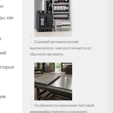
ы:
ды, как
и
Силовой автоматический
выключатель: чем он отличается от
ний.
обычного автомата
которые
рим
Особенности и различия листовой
нержавейки горячего и холодного