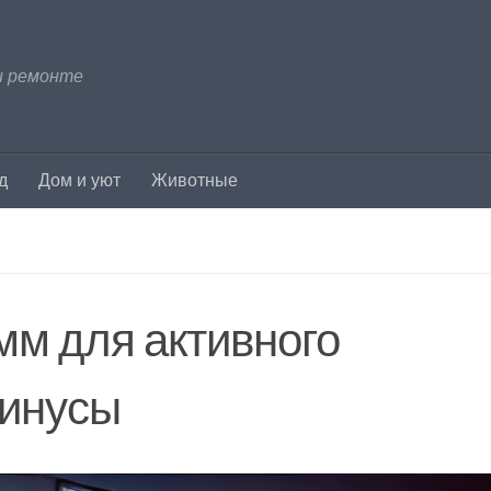
и ремонте
д
Дом и уют
Животные
мм для активного
минусы