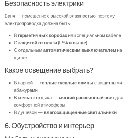
Безопасность электрики
Баня — помещение с высокой влажностью, поэтому
электропроводка должна быть:
В
герметичных коробах
или специальном кабеле.
С
защитой от влаги (IP54 и выше)
.
С отдельным
автоматическим выключателем
на
щитке.
Какое освещение выбрать?
В парной —
теплые тусклые лампы
с защитными
абажурами.
В комнате отдыха —
мягкий рассеянный свет
для
комфортной атмосферы.
В душевой —
влагозащищенные светильники
.
6. Обустройство и интерьер