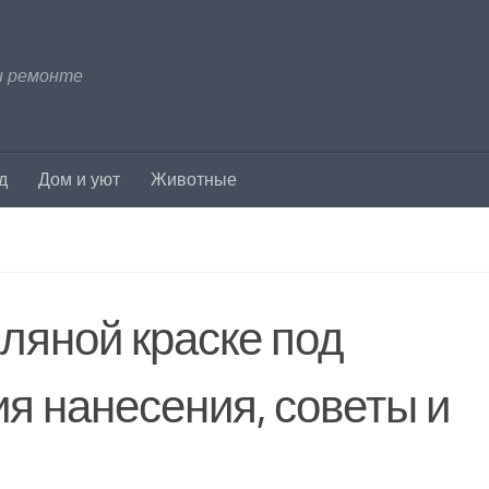
и ремонте
д
Дом и уют
Животные
ляной краске под
ия нанесения, советы и