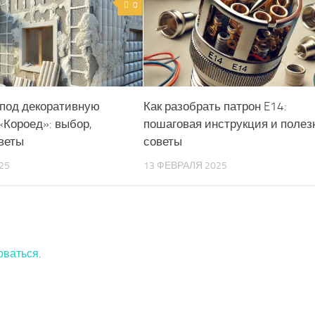
0
 под декоративную
Как разобрать патрон E14:
«Короед»: выбор,
пошаговая инструкция и полез
веты
советы
25
13 ФЕВРАЛЯ 2025
оваться
.