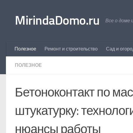
Перейти к содержимому
MirindaDomo.ru
Все о доме 
Полезное
Ремонт и строительство
Сад и огоро
ПОЛЕЗНОЕ
Бетоноконтакт по мас
штукатурку: технолог
нюансы работы