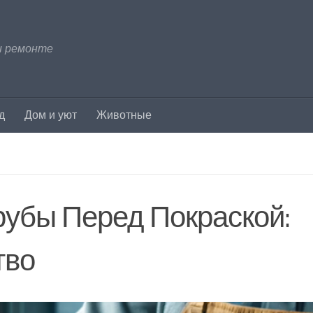
и ремонте
д
Дом и уют
Животные
убы Перед Покраской:
тво