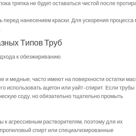
ока тряпка не будет оставаться чистой после протир
ь перед нанесением краски. Для ускорения процесса
.
зных Типов Труб
одхода к обезжириванию.
е и медные, часто имеют на поверхности остатки мас
го использовать ацетон или уайт-спирит. Если трубы
ческую соду, но обязательно тщательно промыть
ы к агрессивным растворителям, поэтому для их
опропиловый спирт или специализированные