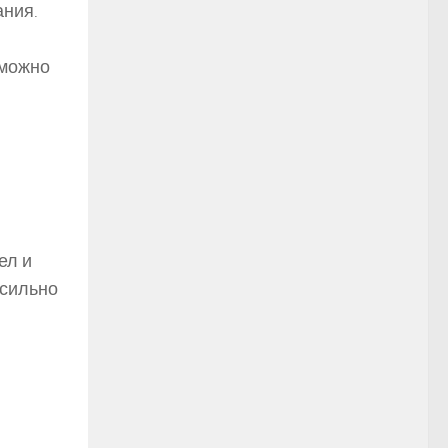
ания.
 можно
ел и
 сильно