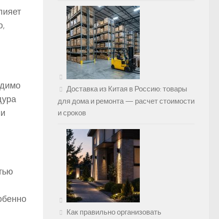
лияет
о,
одимо
Доставка из Китая в Россию: товары
дура
для дома и ремонта — расчет стоимости
 и
и сроков
тью
собенно
Как правильно организовать