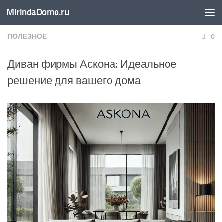
MirindaDomo.ru
Перейти к содержимому
ПОЛЕЗНОЕ
0
Диван фирмы Аскона: Идеальное
решение для вашего дома