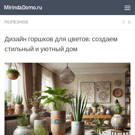
MirindaDomo.ru
Перейти к содержимому
ПОЛЕЗНОЕ
0
Дизайн горшков для цветов: создаем
стильный и уютный дом