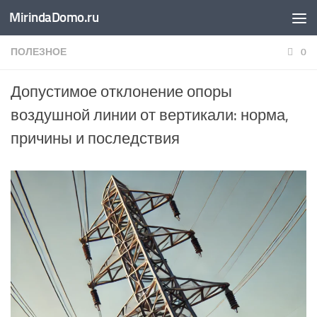
MirindaDomo.ru
Перейти к содержимому
ПОЛЕЗНОЕ
0
Допустимое отклонение опоры
воздушной линии от вертикали: норма,
причины и последствия