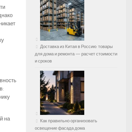
ти
днако
зникает
ку
Доставка из Китая в Россию: товары
для дома и ремонта — расчет стоимости
и сроков
авность
в:
нику
й на
Как правильно организовать
освещение фасада дома