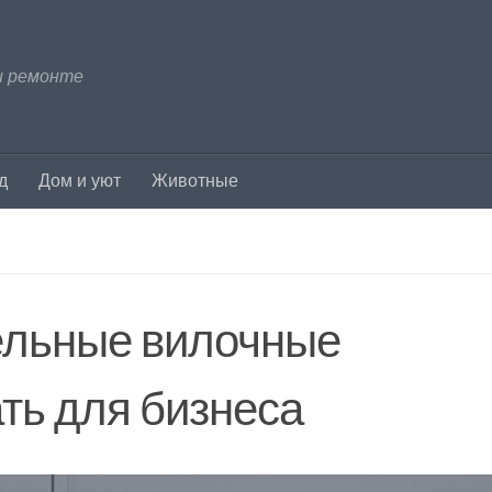
и ремонте
д
Дом и уют
Животные
ельные вилочные
ать для бизнеса