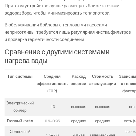
При этом устройство лучше размещать ближе к точкам
водоразбора, чтобы минимизировать теплопотери.
В обслуживании бойлеры с тепловыми насосами
неприхотливы: требуется лишь регулярная чистка фильтров
и проверка герметичности соединений.
Сравнение с другими системами
нагрева воды
Тип системы
Средняя
Расход
Стоимость
Зависим
эффективность
энергии
эксплуатации
от вне
(COP)
факто
Электрический
1.0
высокая
высокая
нет
бойлер
Газовый котёл
0.9–0.95
средняя
средняя
есть (г
Солнечный
высок
1.5–2.0
низкая
минимальная