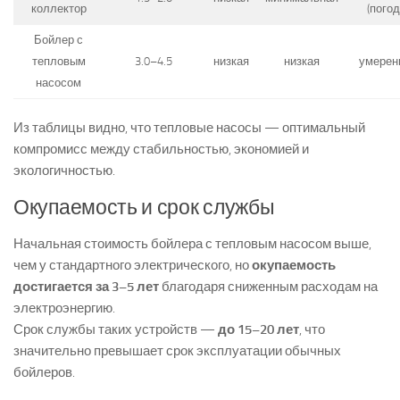
коллектор
(погод
Бойлер с
тепловым
3.0–4.5
низкая
низкая
умерен
насосом
Из таблицы видно, что тепловые насосы — оптимальный
компромисс между стабильностью, экономией и
экологичностью.
Окупаемость и срок службы
Начальная стоимость бойлера с тепловым насосом выше,
чем у стандартного электрического, но
окупаемость
достигается за 3–5 лет
благодаря сниженным расходам на
электроэнергию.
Срок службы таких устройств —
до 15–20 лет
, что
значительно превышает срок эксплуатации обычных
бойлеров.