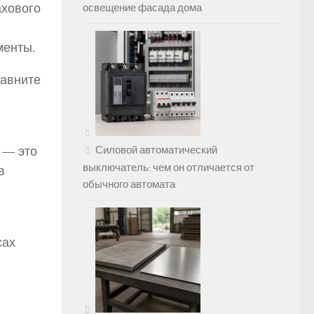
ахового
освещение фасада дома
менты.
равните
 — это
Силовой автоматический
выключатель: чем он отличается от
в
обычного автомата
сах