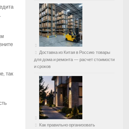
едита
.
ам
вните
Доставка из Китая в Россию: товары
для дома и ремонта — расчет стоимости
и сроков
е, так
сть
Как правильно организовать