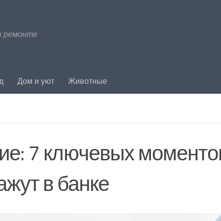
и ремонте
д
Дом и уют
Животные
ие: 7 ключевых моментов
ажут в банке