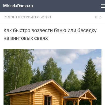
MirindaDomo.ru
Перейти к содержимому
РЕМОНТ И СТРОИТЕЛЬСТВО
0
Как быстро возвести баню или беседку
на винтовых сваях