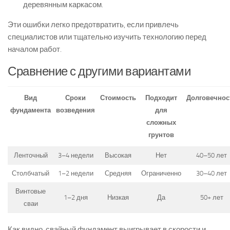
деревянным каркасом.
Эти ошибки легко предотвратить, если привлечь
специалистов или тщательно изучить технологию перед
началом работ.
Сравнение с другими вариантами
Вид
Сроки
Стоимость
Подходит
Долговечнос
фундамента
возведения
для
сложных
грунтов
Ленточный
3–4 недели
Высокая
Нет
40–50 лет
Столбчатый
1–2 недели
Средняя
Ограниченно
30–40 лет
Винтовые
1–2 дня
Низкая
Да
50+ лет
сваи
Как видно, свайный фундамент выигрывает в скорости и