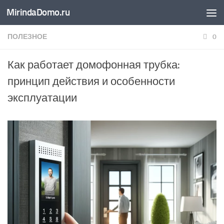
MirindaDomo.ru
Перейти к содержимому
ПОЛЕЗНОЕ
0
Как работает домофонная трубка:
принцип действия и особенности
эксплуатации