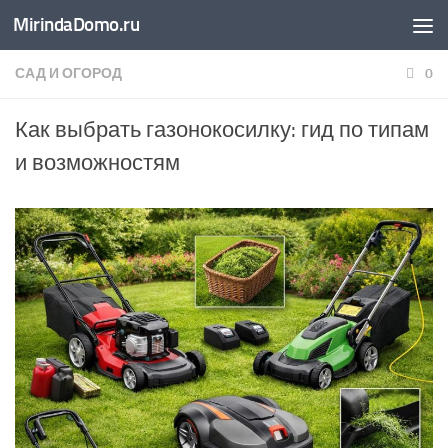
MirindaDomo.ru
Перейти к содержимому
САД И ОГОРОД
0
Как выбрать газонокосилку: гид по типам
и возможностям