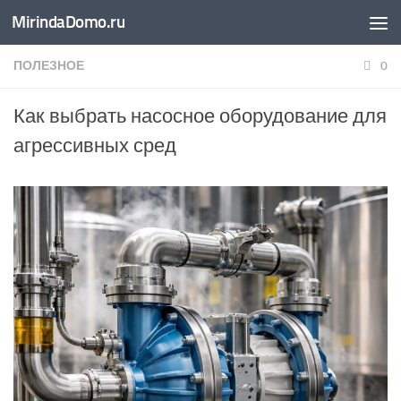
MirindaDomo.ru
Перейти к содержимому
ПОЛЕЗНОЕ
0
Как выбрать насосное оборудование для
агрессивных сред