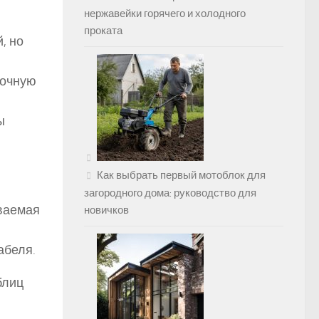
нержавейки горячего и холодного
проката
, но
рочную
ы
Как выбрать первый мотоблок для
загородного дома: руководство для
ываемая
новичков
абеля.
блиц