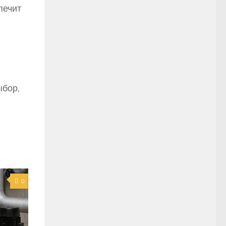
печит
ыбор,
0