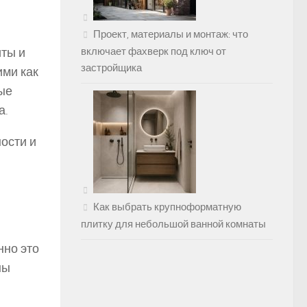
Проект, материалы и монтаж: что
иты и
включает фахверк под ключ от
застройщика
ими как
ые
а.
ости и
Как выбрать крупноформатную
плитку для небольшой ванной комнаты
нно это
ны