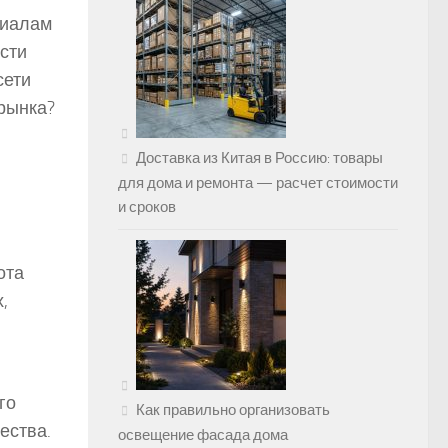
риалам
сти
сети
рынка?
Доставка из Китая в Россию: товары
для дома и ремонта — расчет стоимости
и сроков
ота
,
го
Как правильно организовать
ества.
освещение фасада дома