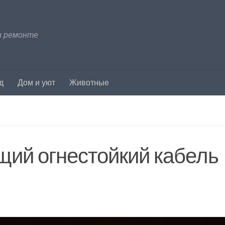
и ремонте
д
Дом и уют
Животные
щий огнестойкий кабель