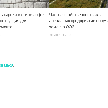
ть кирпич в стиле лофт:
Частная собственность или
нструкция для
аренда: как предприятие получ
емонта
землю в ОЭЗ
25
30 ИЮЛЯ 2026
оваться
.