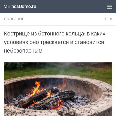
MirindaDomo.ru
Перейти к содержимому
ПОЛЕЗНОЕ
0
Кострище из бетонного кольца: в каких
условиях оно трескается и становится
небезопасным