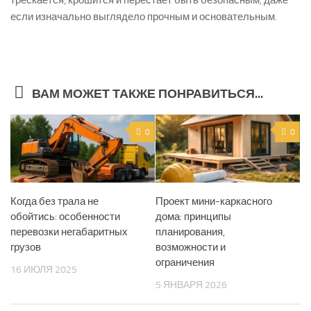
трескается, крошится и перестаёт быть безопасным, даже
если изначально выглядело прочным и основательным.
ВАМ МОЖЕТ ТАКЖЕ ПОНРАВИТЬСЯ...
0
0
Когда без трала не
Проект мини-каркасного
обойтись: особенности
дома: принципы
перевозки негабаритных
планирования,
грузов
возможности и
ограничения
16 ИЮЛЯ 2025
5 ЯНВАРЯ 2026