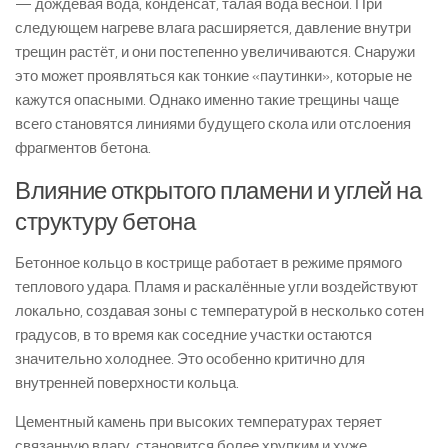
— дождевая вода, конденсат, талая вода весной. При
следующем нагреве влага расширяется, давление внутри
трещин растёт, и они постепенно увеличиваются. Снаружи
это может проявляться как тонкие «паутинки», которые не
кажутся опасными. Однако именно такие трещины чаще
всего становятся линиями будущего скола или отслоения
фрагментов бетона.
Влияние открытого пламени и углей на
структуру бетона
Бетонное кольцо в кострище работает в режиме прямого
теплового удара. Пламя и раскалённые угли воздействуют
локально, создавая зоны с температурой в несколько сотен
градусов, в то время как соседние участки остаются
значительно холоднее. Это особенно критично для
внутренней поверхности кольца.
Цементный камень при высоких температурах теряет
связанную влагу, становится более хрупким и хуже