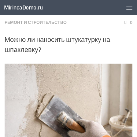
MirindaDomo.ru
Перейти к содержимому
РЕМОНТ И СТРОИТЕЛЬСТВО
0
Можно ли наносить штукатурку на
шпаклевку?