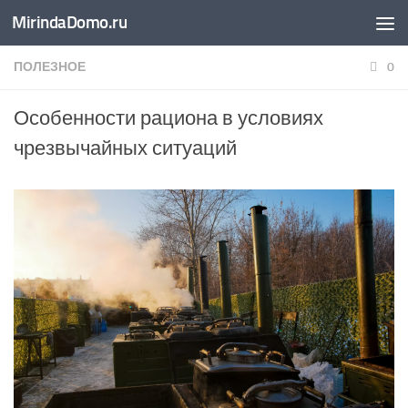
MirindaDomo.ru
Перейти к содержимому
ПОЛЕЗНОЕ
0
Особенности рациона в условиях
чрезвычайных ситуаций