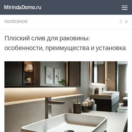
MirindaDomo.ru
Перейти к содержимому
ПОЛЕЗНОЕ
0
Плоский слив для раковины:
особенности, преимущества и установка