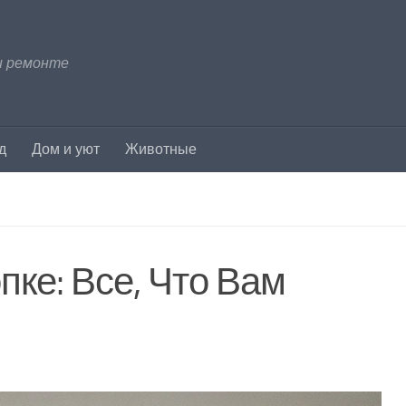
и ремонте
д
Дом и уют
Животные
ке: Все, Что Вам