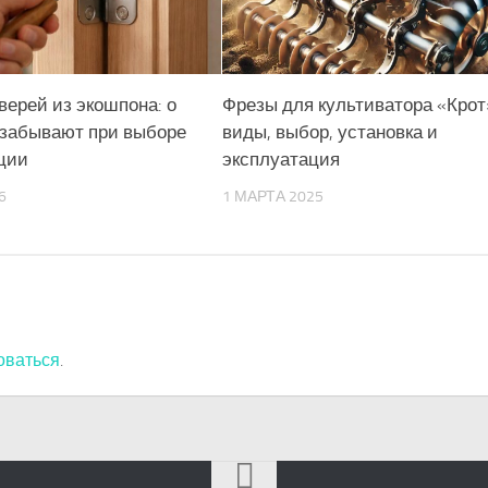
верей из экошпона: о
Фрезы для культиватора «Крот
 забывают при выборе
виды, выбор, установка и
ции
эксплуатация
6
1 МАРТА 2025
оваться
.