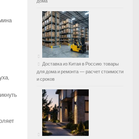
дома
амина
Доставка из Китая в Россию: товары
для дома и ремонта — расчет стоимости
уха,
и сроков
никнуть
оляет