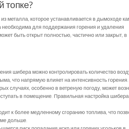
й топке?
 из металла, которое устанавливается в дымоходе к
га необходима для поддержания горения и удаления
ожет быть открыт полностью, частично или закрыт, в
жения шибера можно контролировать количество возд
ыма, что напрямую влияет на интенсивность горения.
орых случаях, особенно в ветреную погоду, может воз
поступать в помещение. Правильная настройка шибера
одит к более медленному сгоранию топлива, что позв
оме дольше.
шается риск попадания искр или горячих угольков в