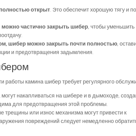
 полностью открыт
. Это обеспечит хорошую тягу и п
, можно частично закрыть шибер
, чтобы уменьшить
лоотдачу.
дом, шибер можно закрыть почти полностью
, остав
яции и предотвращения задымления.
ибером
и работы камина шибер требует регулярного обслуж
а могут накапливаться на шибере и в дымоходе, созд
одима для предотвращения этой проблемы.
ые трещины или износ механизма могут привести к
наружения повреждений следует немедленно обратить