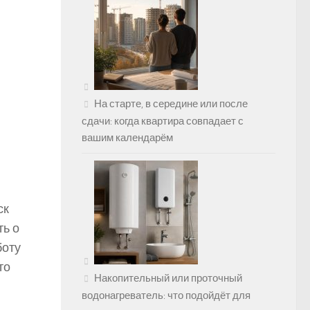
На старте, в середине или после
сдачи: когда квартира совпадает с
вашим календарём
ск
ть о
боту
то
Накопительный или проточный
водонагреватель: что подойдёт для