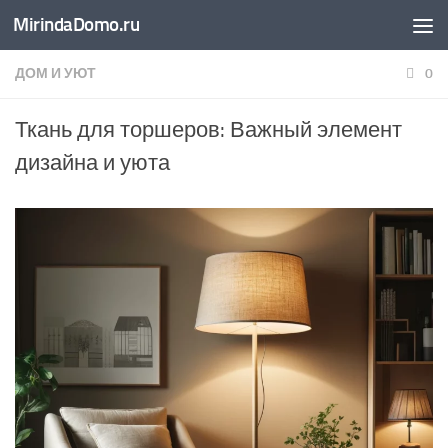
MirindaDomo.ru
Перейти к содержимому
ДОМ И УЮТ
0
Ткань для торшеров: Важный элемент
дизайна и уюта