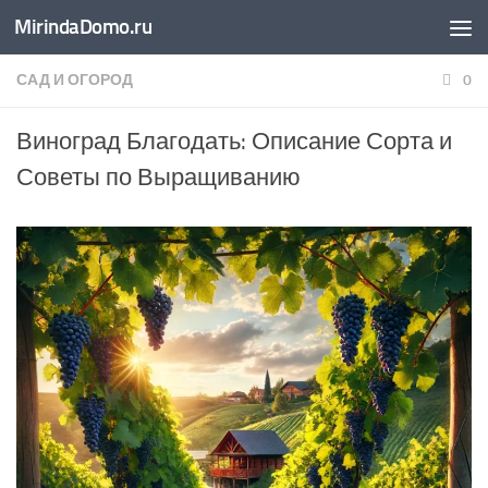
MirindaDomo.ru
Перейти к содержимому
САД И ОГОРОД
0
Виноград Благодать: Описание Сорта и
Советы по Выращиванию