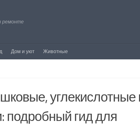
и ремонте
д
Дом и уют
Животные
шковые, углекислотные 
: подробный гид для