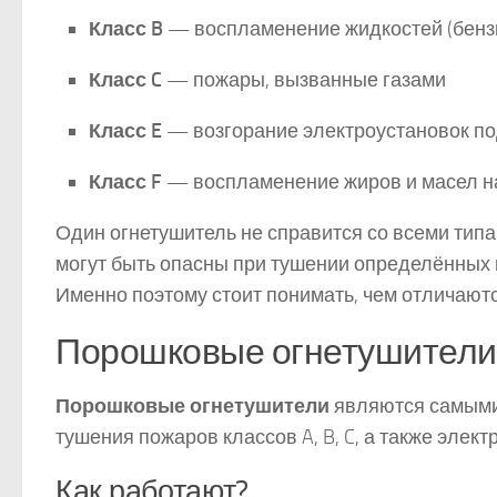
Класс B
— воспламенение жидкостей (бензи
Класс C
— пожары, вызванные газами
Класс E
— возгорание электроустановок п
Класс F
— воспламенение жиров и масел н
Один огнетушитель не справится со всеми типа
могут быть опасны при тушении определённых
Именно поэтому стоит понимать, чем отличают
Порошковые огнетушители
Порошковые огнетушители
являются самыми
тушения пожаров классов A, B, C, а также эле
Как работают?