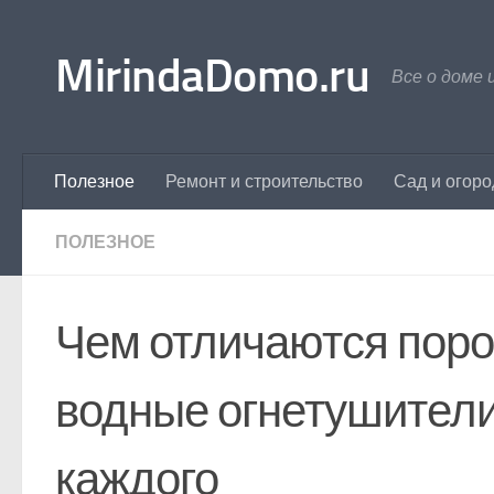
Перейти к содержимому
MirindaDomo.ru
Все о доме 
Полезное
Ремонт и строительство
Сад и огоро
ПОЛЕЗНОЕ
Чем отличаются поро
водные огнетушители
каждого