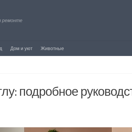
и ремонте
д
Дом и уют
Животные
углу: подробное руководс