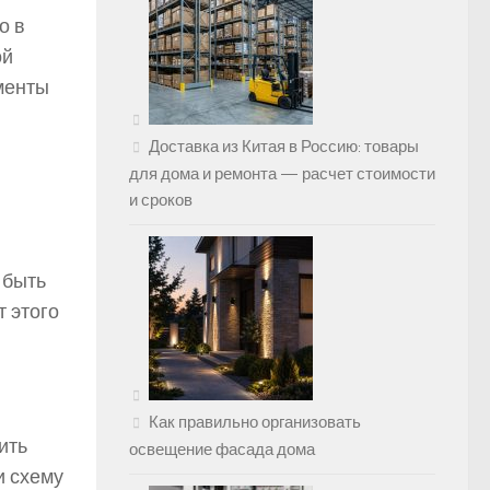
о в
ой
ументы
Доставка из Китая в Россию: товары
для дома и ремонта — расчет стоимости
и сроков
 быть
 этого
Как правильно организовать
ить
освещение фасада дома
и схему