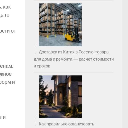
 как
ь то
ости от
Доставка из Китая в Россию: товары
для дома и ремонта — расчет стоимости
тенам,
и сроков
ежное
форм и
в и
Как правильно организовать