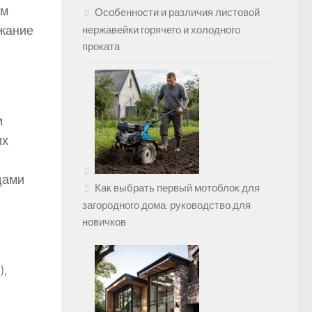
им
Особенности и различия листовой
ржание
нержавейки горячего и холодного
проката
и
их
дами
Как выбрать первый мотоблок для
загородного дома: руководство для
новичков
),