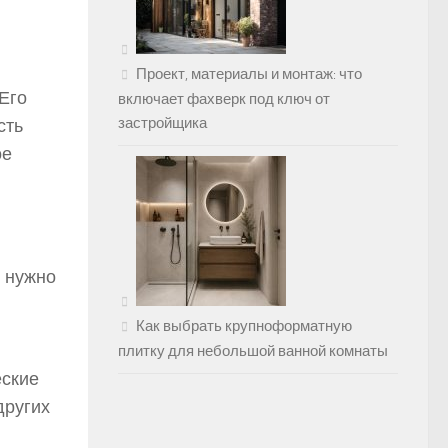
Проект, материалы и монтаж: что
Его
включает фахверк под ключ от
застройщика
сть
ое
й нужно
Как выбрать крупноформатную
плитку для небольшой ванной комнаты
еские
других