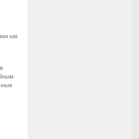
ких как
 в
ийным
енные