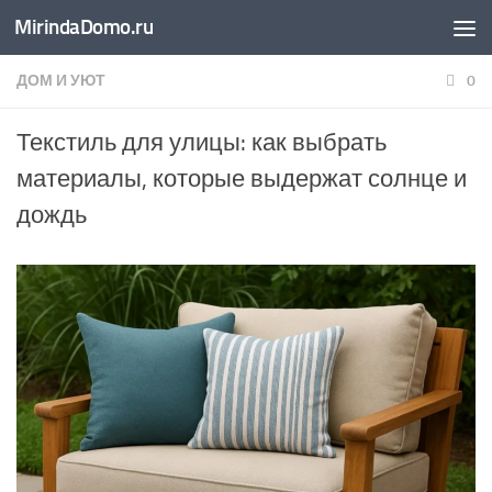
MirindaDomo.ru
Перейти к содержимому
ДОМ И УЮТ
0
Текстиль для улицы: как выбрать
материалы, которые выдержат солнце и
дождь