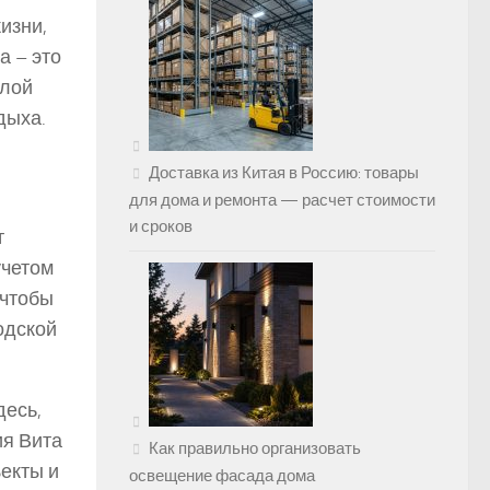
изни,
а – это
илой
дыха.
Доставка из Китая в Россию: товары
для дома и ремонта — расчет стоимости
и сроков
т
учетом
 чтобы
одской
десь,
ия Вита
Как правильно организовать
екты и
освещение фасада дома