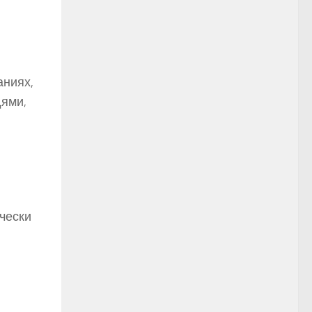
аниях,
дями,
ически