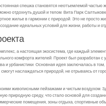
остоянная спешка становятся неотъемлемой частью ж
можно отдохнуть душой и телом. Вита Парк Салтыковк
тное жилье в гармонии с природой. Это не просто ж
 создание идеальных условий для жизни, работы и от
роекта
омплекс, а настоящая экосистема, где каждый элемен
ьного комфорта жителей. Проект был разработан с 
ва и урбанистики. Основная идея заключалась в том,
 смогут наслаждаться природой, не отрываясь от гор
своими живописными пейзажами и чистым воздухом. З
ную природную среду, что стало основой для создан
оммерческие помещения, зоны отдыха, спортивные объ