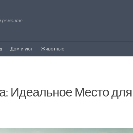
и ремонте
д
Дом и уют
Животные
а: Идеальное Место для