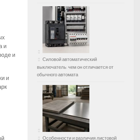
ых
а и
роде и
Силовой автоматический
выключатель: чем он отличается от
обычного автомата
ки и
арк
ой
Особенности и различия листовой