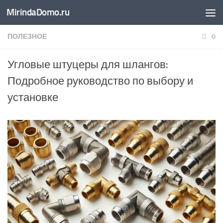
MirindaDomo.ru
Перейти к содержимому
ПОЛЕЗНОЕ
0
Угловые штуцеры для шлангов:
Подробное руководство по выбору и
установке